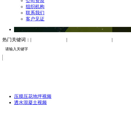
公司资质
组织机构
联系我们
客户见证
热门关键词：|
透水混凝土地坪
|
美尼达地坪工程案例
|
印花压
视频教程
DATA DOWNLOAD
压膜压花地坪视频
透水混凝土视频
免费服务热线
13151644888